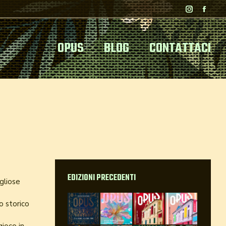
Instagram
Faceb
page
page
opens
opens
OPUS
BLOG
CONTATTACI
in
in
new
new
window
wind
EDIZIONI PRECEDENTI
gliose
o storico