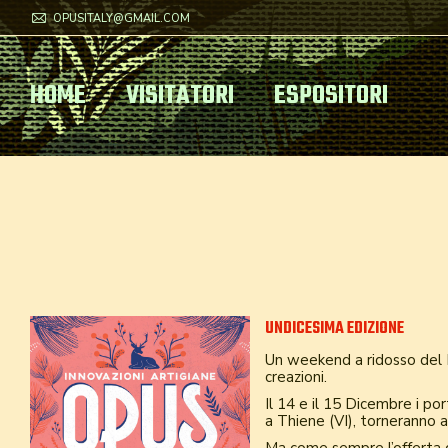
OPUSITALY@GMAIL.COM
HOME
VISITATORI
ESPOSITORI
UNDICESIMA EDIZIONE
Un weekend a ridosso del N
creazioni.
Il 14 e il 15 Dicembre i po
a Thiene (VI), torneranno ad