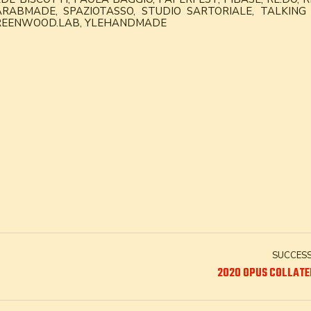
RABMADE, SPAZIOTASSO, STUDIO SARTORIALE, TALKING
 GREENWOOD.LAB, YLEHANDMADE
SUCCES
Next
2020 OPUS COLLAT
project: