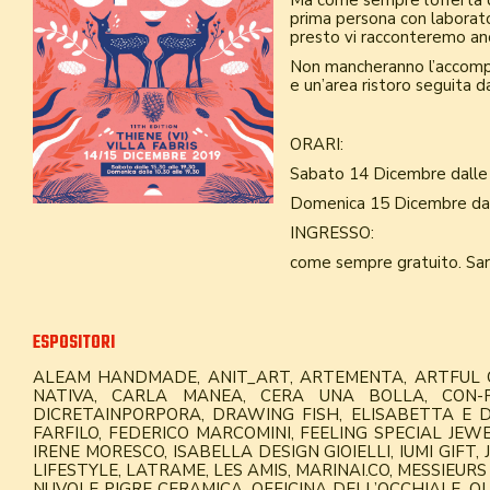
Ma come sempre l’offerta d
prima persona con laborato
presto vi racconteremo an
Non mancheranno l’accompa
e un’area ristoro seguita da
ORARI:
Sabato 14 Dicembre dalle 
Domenica 15 Dicembre dal
INGRESSO:
come sempre gratuito. Sarà 
ESPOSITORI
ALEAM HANDMADE, ANIT_ART, ARTEMENTA, ARTFUL 
NATIVA, CARLA MANEA, CERA UNA BOLLA, CON-FU
DICRETAINPORPORA, DRAWING FISH, ELISABETTA E DA
FARFILO, FEDERICO MARCOMINI, FEELING SPECIAL JEWEL
IRENE MORESCO, ISABELLA DESIGN GIOIELLI, IUMI GIFT,
LIFESTYLE, LATRAME, LES AMIS, MARINAI.CO, MESSIEUR
NUVOLE PIGRE CERAMICA, OFFICINA DELL’OCCHIALE, OL