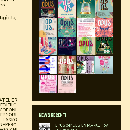
gioco in
ltro…
Magènta,
ATELIER
DIFILO,
CORONI,
TERNOBI,
NEWS RECENTI
B, LASKO
 NEPERO,
OPUS per DESIGN MARKET by
REGGIANI