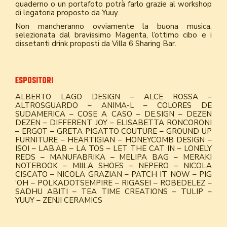
quaderno o un portafoto potrà farlo grazie al workshop
di legatoria proposto da Yuuy.
Non mancheranno ovviamente la buona musica,
selezionata dal bravissimo Magenta, l’ottimo cibo e i
dissetanti drink proposti da Villa 6 Sharing Bar.
ESPOSITORI
ALBERTO LAGO DESIGN – ALCE ROSSA –
ALTROSGUARDO – ANIMA-L – COLORES DE
SUDAMERICA – COSE A CASO – DE.SIGN – DEZEN
DEZEN – DIFFERENT JOY – ELISABETTA RONCORONI
– ERGOT – GRETA PIGATTO COUTURE – GROUND UP
FURNITURE – HEARTIGIAN – HONEYCOMB DESIGN –
ISOI – LAB.AB – LA TOS – LET THE CAT IN – LONELY
REDS – MANUFABRIKA – MELIPA BAG – MERAKI
NOTEBOOK – MIILA SHOES – NEPERO – NICOLA
CISCATO – NICOLA GRAZIAN – PATCH IT NOW – PIG
‘OH – POLKADOTSEMPIRE – RIGASEI – ROBEDELEZ –
SADHU ABITI – TEA TIME CREATIONS – TULIP –
YUUY – ZENJI CERAMICS