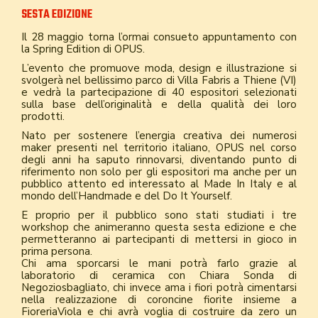
SESTA EDIZIONE
Il 28 maggio torna l’ormai consueto appuntamento con
la Spring Edition di OPUS.
L’evento che promuove moda, design e illustrazione si
svolgerà nel bellissimo parco di Villa Fabris a Thiene (VI)
e vedrà la partecipazione di 40 espositori selezionati
sulla base dell’originalità e della qualità dei loro
prodotti.
Nato per sostenere l’energia creativa dei numerosi
maker presenti nel territorio italiano, OPUS nel corso
degli anni ha saputo rinnovarsi, diventando punto di
riferimento non solo per gli espositori ma anche per un
pubblico attento ed interessato al Made In Italy e al
mondo dell’Handmade e del Do It Yourself.
E proprio per il pubblico sono stati studiati i tre
workshop che animeranno questa sesta edizione e che
permetteranno ai partecipanti di mettersi in gioco in
prima persona.
Chi ama sporcarsi le mani potrà farlo grazie al
laboratorio di ceramica con Chiara Sonda di
Negoziosbagliato, chi invece ama i fiori potrà cimentarsi
nella realizzazione di coroncine fiorite insieme a
FioreriaViola e chi avrà voglia di costruire da zero un