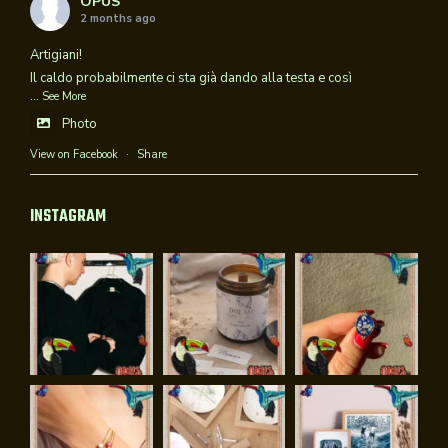
OPUS
2 months ago
new
new
window
window
Artigiani!
Il caldo probabilmente ci sta già dando alla testa e così
...
See More
Photo
View on Facebook
·
Share
INSTAGRAM