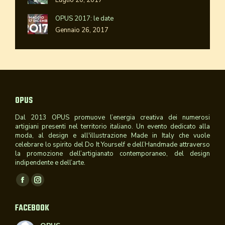
OPUS 2017: le date
Gennaio 26, 2017
OPUS
Dal 2013 OPUS promuove l’energia creativa dei numerosi
artigiani presenti nel territorio italiano. Un evento dedicato alla
moda, al design e all'illustrazione Made in Italy che vuole
celebrare lo spirito del Do It Yourself e dell’Handmade attraverso
la promozione dell’artigianato contemporaneo, del design
indipendente e dell’arte.
Ci puoi trovare su:
Facebook
Instagram
page
page
FACEBOOK
opens
opens
in
in