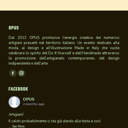
OPUS
Dal 2013 OPUS promuove l’energia creativa dei numerosi
artigiani presenti nel territorio italiano. Un evento dedicato alla
moda, al design e all'illustrazione Made in Italy che vuole
celebrare lo spirito del Do It Yourself e dell’Handmade attraverso
la promozione dell’artigianato contemporaneo, del design
indipendente e dell’arte.
Ci puoi trovare su:
Facebook
Instagram
page
page
FACEBOOK
opens
opens
in
in
OPUS
2 months ago
new
new
window
window
Artigiani!
Il caldo probabilmente ci sta già dando alla testa e così
...
See More