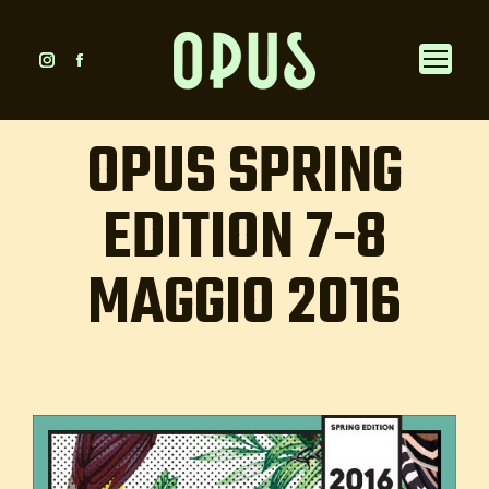
Instagram
Facebook
page
page
opens
opens
OPUS SPRING
in
in
new
new
EDITION 7-8
window
window
MAGGIO 2016