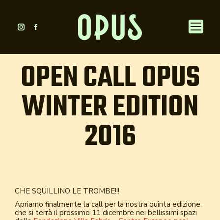
Instagram
Facebook
page
page
opens
opens
OPEN CALL OPUS
in
in
new
new
WINTER EDITION
window
window
2016
CHE SQUILLINO LE TROMBE!!!
Apriamo finalmente la call per la nostra quinta edizione,
che si terrà il prossimo 11 dicembre nei bellissimi spazi