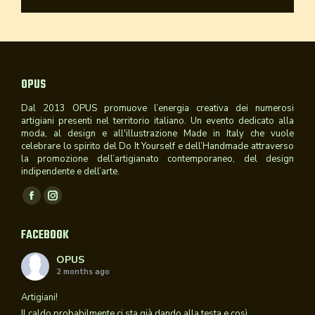
OPUS
Dal 2013 OPUS promuove l’energia creativa dei numerosi
artigiani presenti nel territorio italiano. Un evento dedicato alla
moda, al design e all'illustrazione Made in Italy che vuole
celebrare lo spirito del Do It Yourself e dell’Handmade attraverso
la promozione dell’artigianato contemporaneo, del design
indipendente e dell’arte.
Ci puoi trovare su:
Facebook
Instagram
page
page
FACEBOOK
opens
opens
in
in
OPUS
2 months ago
new
new
window
window
Artigiani!
Il caldo probabilmente ci sta già dando alla testa e così